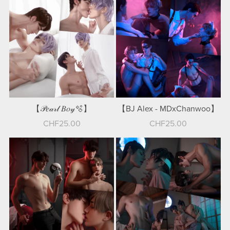
【𝒫𝑒𝒶𝓇𝓁 𝐵𝑜𝓎🫧】
【BJ Alex - MDxChanwoo】
CHF25.00
CHF25.00