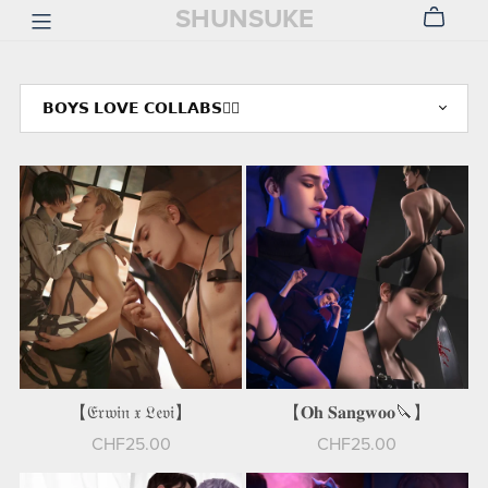
SHUNSUKE
【𝔈𝔯𝔴𝔦𝔫 𝔵 𝔏𝔢𝔳𝔦】
【𝐎𝐡 𝐒𝐚𝐧𝐠𝐰𝐨𝐨🔪】
CHF25.00
CHF25.00